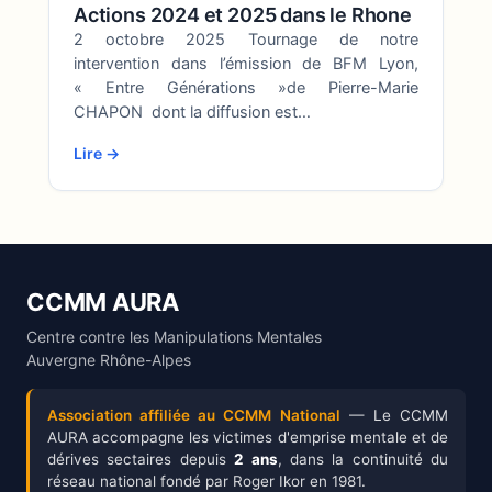
Actions 2024 et 2025 dans le Rhone
2 octobre 2025 Tournage de notre
intervention dans l’émission de BFM Lyon,
« Entre Générations »de Pierre-Marie
CHAPON dont la diffusion est…
Lire →
CCMM AURA
Centre contre les Manipulations Mentales
Auvergne Rhône-Alpes
Association affiliée au CCMM National
— Le CCMM
AURA accompagne les victimes d'emprise mentale et de
dérives sectaires depuis
2 ans
, dans la continuité du
réseau national fondé par Roger Ikor en 1981.