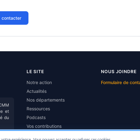
 contacter
LE SITE
NOUS JOINDRE
Notre action
Formulaire de cont
Actualités
Nos départements
CMM
Ressources
e et
Podcasts
té du
Vos contributions
rer votre expérience. Vous pouvez accepter ou refuser ces cookies.